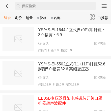
综合
询价
销量
价格
名称
推荐
YS/HS-EI-1644-1立式(5+0P)高 针距：
3.0 幅宽：6.9
面议
0询价
排距:/ | 针距:3.0 | 幅宽:6.9
YS/HS-EI-5502立式(11+11P)排距52.6
脚距5.0 幅宽32.6 高频变压器
面议
0询价
排距:52.6 | 针距:5.0 | 幅宽:32.6
EE85B变压器骨架电感磁芯开关口罩
机器超声波配件