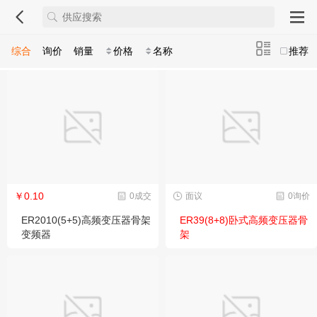
综合
询价
销量
价格
名称
推荐
￥0.10
0成交
面议
0询价
ER2010(5+5)高频变压器骨架
ER39(8+8)卧式高频变压器骨
变频器
架