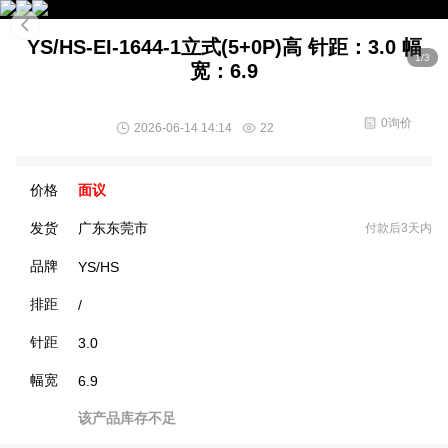
YS/HS-EI-1644-1立式(5+0P)高 针距：3.0 幅
1/3
宽：6.9
0询价
2026-06-14 14:14
22
价格
面议
发货
广东东莞市
付款后3天内
品牌
YS/HS
排距
/
针距
3.0
幅宽
6.9
该产品库存不足