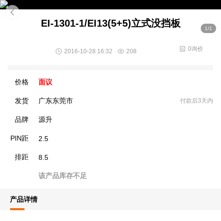
EI-1301-1/EI13(5+5)立式没挡板
1/1
0询价
2016-10-28 16:32
208
价格
面议
发货
广东东莞市
付款后3天内
品牌
源升
PIN距
2.5
排距
8.5
该产品库存不足
产品详情